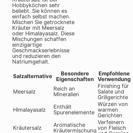
Hobbyköchen sehr
beliebt. Sie können es
einfach selbst machen.
Mischen Sie getrocknete
Kräuter mit Meersalz
oder Himalayasalz. Diese
Mischungen schaffen
einzigartige
Geschmackserlebnisse
und reduzieren den
Natriumgehalt.
Besondere
Empfohlene
Salzalternative
Eigenschaften
Verwendung
Finishing für
Reich an
Meersalz
Salate und
Mineralien
Grillgerichte
Würzen von
Enthält
Himalayasalz
warmen
Spurenelemente
Gerichten
Verfeinern
Aromatische
Kräutersalz
von Fleisch
Kräutermischung