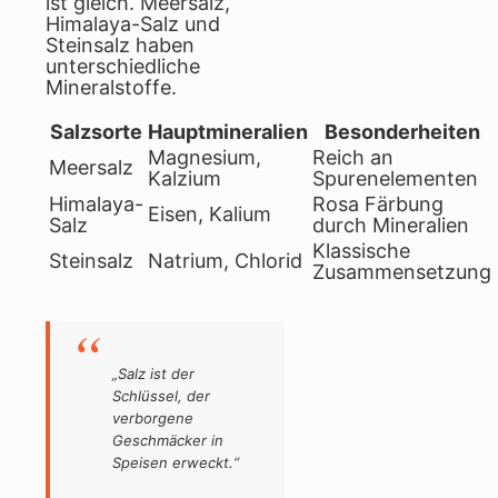
ist gleich. Meersalz,
Himalaya-Salz und
Steinsalz haben
unterschiedliche
Mineralstoffe.
Salzsorte
Hauptmineralien
Besonderheiten
Magnesium,
Reich an
Meersalz
Kalzium
Spurenelementen
Himalaya-
Rosa Färbung
Eisen, Kalium
Salz
durch Mineralien
Klassische
Steinsalz
Natrium, Chlorid
Zusammensetzung
„Salz ist der
Schlüssel, der
verborgene
Geschmäcker in
Speisen erweckt.“