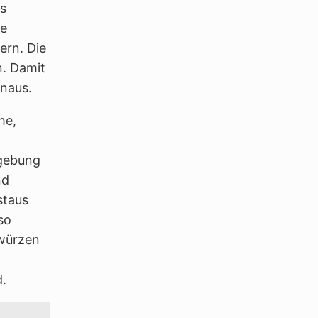
as
ße
ern. Die
n. Damit
naus.
he,
mgebung
nd
staus
so
ewürzen
d.