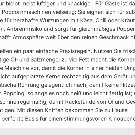
r bleibt meist luftiger und knackiger. Für Gäste ist d
 Popcornmaschinen vielseitig: Sie eignen sich für sü
 für herzhafte Würzungen mit Käse, Chili oder Kräut
rt Anbrennrisiko und sorgt für gleichmäßiges Poppe
hafft Atmosphäre weit über den reinen Geschmack hi
lfen ein paar einfache Praxisregeln. Nutzen Sie frisc
ige Öl‑ und Salzmenge; zu viel Fett macht die Körner
die Maschine vor, damit die Körner in einer heißen U
nicht aufgeplatzte Kerne rechtzeitig aus dem Gerät u
tische Rührung gelegentlich nach, damit keine Hitze
opping, solange es noch heiß und leicht fettig ist; 
Maschine regelmäßig, damit Rückstände von Öl und G
tigen. Mit diesen Kniffen bekommen Sie zu Hause
 perfekte Basis für einen stimmungsvollen Kinoaben