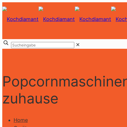
✕
Popcornmaschinen
zuhause
Home