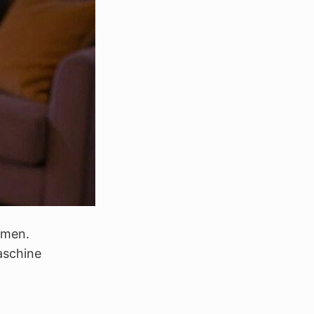
mmen.
aschine