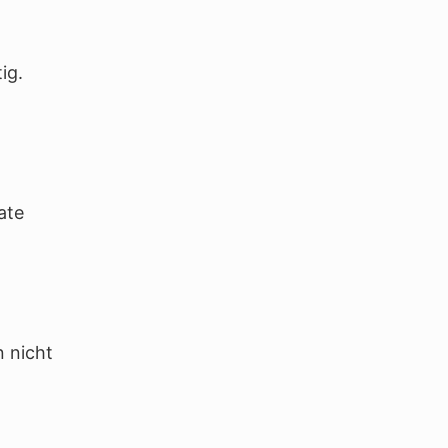
ig.
ate
n nicht