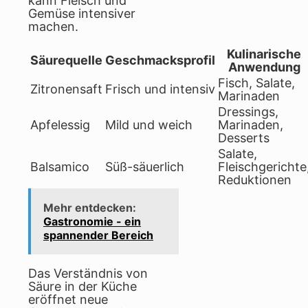
kann Fleisch und
Gemüse intensiver
machen.
Kulinarische
Säurequelle
Geschmacksprofil
Anwendung
Fisch, Salate,
Zitronensaft
Frisch und intensiv
Marinaden
Dressings,
Apfelessig
Mild und weich
Marinaden,
Desserts
Salate,
Balsamico
Süß-säuerlich
Fleischgerichte
Reduktionen
Mehr entdecken:
Gastronomie - ein
spannender Bereich
Das Verständnis von
Säure in der Küche
eröffnet neue