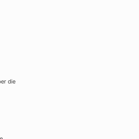
ber die
ne