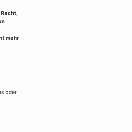
 Recht,
ke
ht mehr
es oder