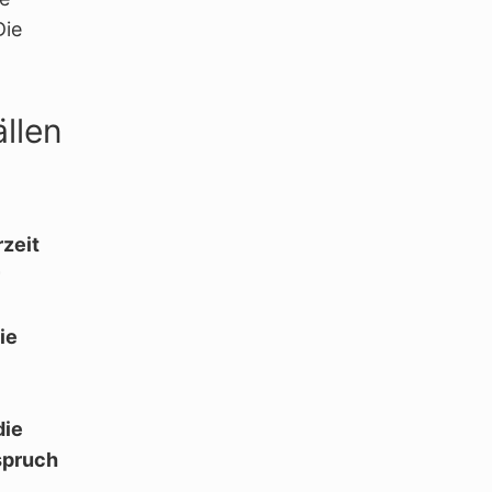
Die
llen
rzeit
ie
die
spruch