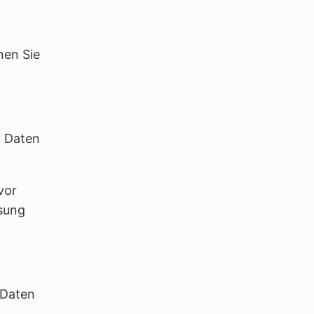
nen Sie
m Daten
vor
ssung
 Daten