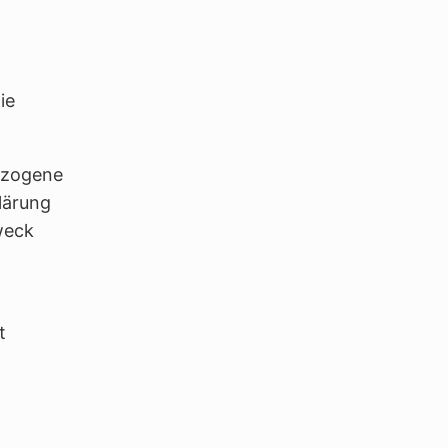
ie
ezogene
lärung
weck
t