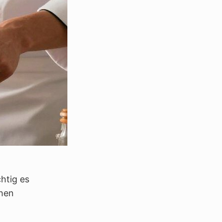
htig es
chen