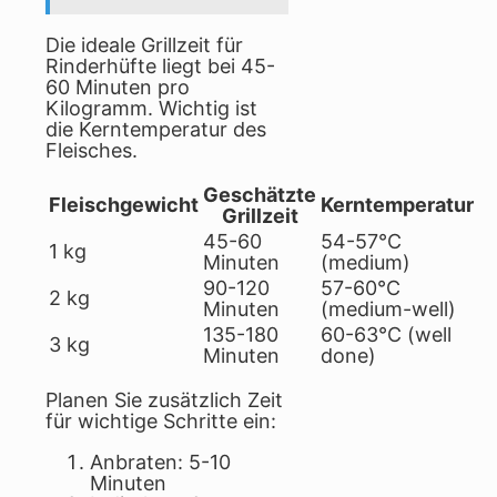
Die ideale Grillzeit für
Rinderhüfte liegt bei 45-
60 Minuten pro
Kilogramm. Wichtig ist
die Kerntemperatur des
Fleisches.
Geschätzte
Fleischgewicht
Kerntemperatur
Grillzeit
45-60
54-57°C
1 kg
Minuten
(medium)
90-120
57-60°C
2 kg
Minuten
(medium-well)
135-180
60-63°C (well
3 kg
Minuten
done)
Planen Sie zusätzlich Zeit
für wichtige Schritte ein:
Anbraten: 5-10
Minuten