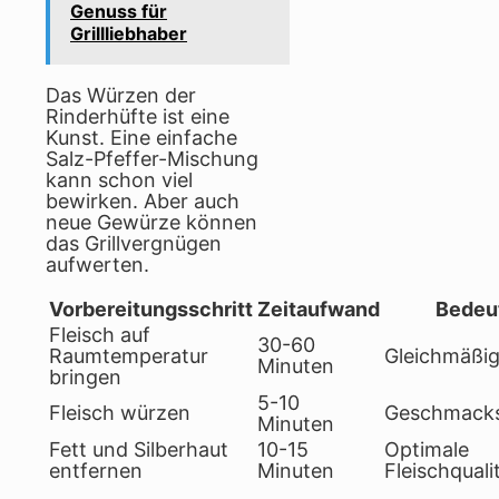
Genuss für
Grillliebhaber
Das Würzen der
Rinderhüfte ist eine
Kunst. Eine einfache
Salz-Pfeffer-Mischung
kann schon viel
bewirken. Aber auch
neue Gewürze können
das Grillvergnügen
aufwerten.
Vorbereitungsschritt
Zeitaufwand
Bedeu
Fleisch auf
30-60
Raumtemperatur
Gleichmäßi
Minuten
bringen
5-10
Fleisch würzen
Geschmacks
Minuten
Fett und Silberhaut
10-15
Optimale
entfernen
Minuten
Fleischquali