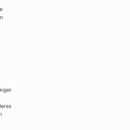
ne
en
kiger
deres
n