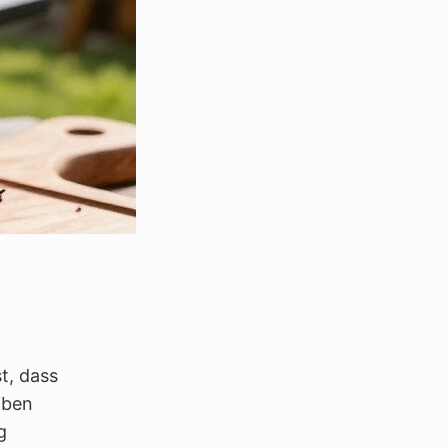
t, dass
iben
g