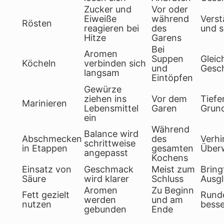
Zucker und
Vor oder
Eiweiße
während
Verst
Rösten
reagieren bei
des
und s
Hitze
Garens
Bei
Aromen
Suppen
Gleic
Köcheln
verbinden sich
und
Gesc
langsam
Eintöpfen
Gewürze
ziehen ins
Vor dem
Tiefe
Marinieren
Lebensmittel
Garen
Grun
ein
Während
Balance wird
Abschmecken
des
Verhi
schrittweise
in Etappen
gesamten
Über
angepasst
Kochens
Einsatz von
Geschmack
Meist zum
Bring
Säure
wird klarer
Schluss
Ausgl
Aromen
Zu Beginn
Fett gezielt
Runde
werden
und am
nutzen
bess
gebunden
Ende