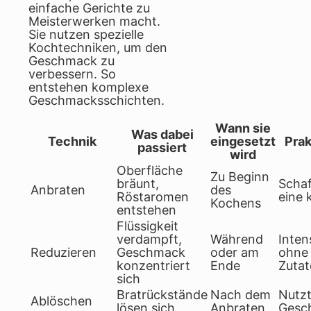
einfache Gerichte zu
Meisterwerken macht.
Sie nutzen spezielle
Kochtechniken, um den
Geschmack zu
verbessern. So
entstehen komplexe
Geschmacksschichten.
Wann sie
Was dabei
Technik
eingesetzt
Prak
passiert
wird
Oberfläche
Zu Beginn
bräunt,
Schaf
Anbraten
des
Röstaromen
eine 
Kochens
entstehen
Flüssigkeit
verdampft,
Während
Inten
Reduzieren
Geschmack
oder am
ohne 
konzentriert
Ende
Zuta
sich
Bratrückstände
Nach dem
Nutz
Ablöschen
lösen sich
Anbraten
Gesc