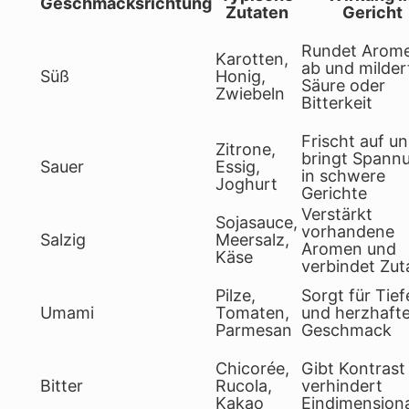
Geschmacksrichtung
Zutaten
Gericht
Rundet Arom
Karotten,
ab und milder
Süß
Honig,
Säure oder
Zwiebeln
Bitterkeit
Frischt auf u
Zitrone,
bringt Spann
Sauer
Essig,
in schwere
Joghurt
Gerichte
Verstärkt
Sojasauce,
vorhandene
Salzig
Meersalz,
Aromen und
Käse
verbindet Zut
Pilze,
Sorgt für Tief
Umami
Tomaten,
und herzhaft
Parmesan
Geschmack
Chicorée,
Gibt Kontrast
Bitter
Rucola,
verhindert
Kakao
Eindimensiona