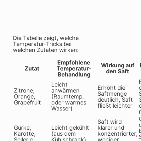
Die Tabelle zeigt, welche
Temperatur-Tricks bei
welchen Zutaten wirken:
Empfohlene
Wirkung auf
Zutat
Temperatur-
den Saft
Behandlung
Leicht
Erhöht die
Zitrone,
anwärmen
Saftmenge
Orange,
(Raumtemp.
deutlich, Saft
Grapefruit
oder warmes
fließt leichter
Wasser)
Saft wird
Gurke,
Leicht gekühlt
klarer und
Karotte,
(aus dem
konzentrierter,
Sellerie
Kühlschrank)
weniger