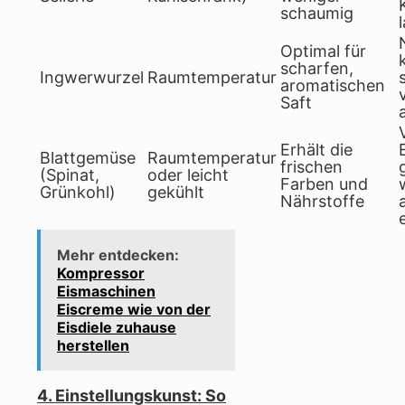
schaumig
Optimal für
scharfen,
Ingwerwurzel
Raumtemperatur
aromatischen
Saft
Erhält die
Blattgemüse
Raumtemperatur
frischen
(Spinat,
oder leicht
Farben und
Grünkohl)
gekühlt
Nährstoffe
Mehr entdecken:
Kompressor
Eismaschinen
Eiscreme wie von der
Eisdiele zuhause
herstellen
4. Einstellungskunst: So